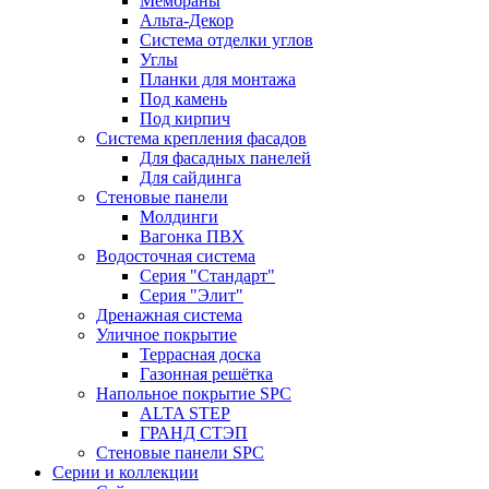
Мембраны
Альта-Декор
Система отделки углов
Углы
Планки для монтажа
Под камень
Под кирпич
Система крепления фасадов
Для фасадных панелей
Для сайдинга
Стеновые панели
Молдинги
Вагонка ПВХ
Водосточная система
Серия "Стандарт"
Серия "Элит"
Дренажная система
Уличное покрытие
Террасная доска
Газонная решётка
Напольное покрытие SPC
ALTA STEP
ГРАНД СТЭП
Стеновые панели SPC
Серии и коллекции