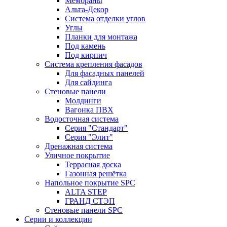
Мембраны
Альта-Декор
Система отделки углов
Углы
Планки для монтажа
Под камень
Под кирпич
Система крепления фасадов
Для фасадных панелей
Для сайдинга
Стеновые панели
Молдинги
Вагонка ПВХ
Водосточная система
Серия "Стандарт"
Серия "Элит"
Дренажная система
Уличное покрытие
Террасная доска
Газонная решётка
Напольное покрытие SPC
ALTA STEP
ГРАНД СТЭП
Стеновые панели SPC
Серии и коллекции