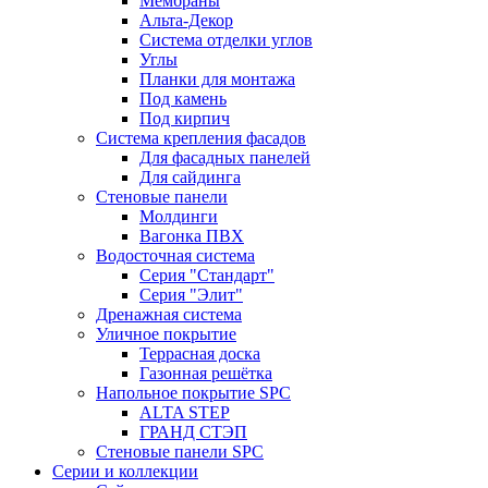
Мембраны
Альта-Декор
Система отделки углов
Углы
Планки для монтажа
Под камень
Под кирпич
Система крепления фасадов
Для фасадных панелей
Для сайдинга
Стеновые панели
Молдинги
Вагонка ПВХ
Водосточная система
Серия "Стандарт"
Серия "Элит"
Дренажная система
Уличное покрытие
Террасная доска
Газонная решётка
Напольное покрытие SPC
ALTA STEP
ГРАНД СТЭП
Стеновые панели SPC
Серии и коллекции