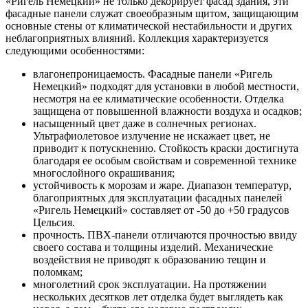
«Ригель Немецкий» не только декорирует фасад здания, эти
фасадные панели служат своеобразным щитом, защищающим
основные стены от климатической нестабильности и других
неблагоприятных влияний. Коллекция характеризуется
следующими особенностями:
влагонепроницаемость. Фасадные панели «Ригель
Немецкий» подходят для установки в любой местности,
несмотря на ее климатические особенности. Отделка
защищена от повышенной влажности воздуха и осадков;
насыщенный цвет даже в солнечных регионах.
Ультрафиолетовое излучение не искажает цвет, не
приводит к потускнению. Стойкость краски достигнута
благодаря ее особым свойствам и современной технике
многослойного окрашивания;
устойчивость к морозам и жаре. Диапазон температур,
благоприятных для эксплуатации фасадных панелей
«Ригель Немецкий» составляет от -50 до +50 градусов
Цельсия.
прочность. ПВХ-панели отличаются прочностью ввиду
своего состава и толщины изделий. Механические
воздействия не приводят к образованию тещин и
поломкам;
многолетний срок эксплуатации. На протяжении
нескольких десятков лет отделка будет выглядеть как