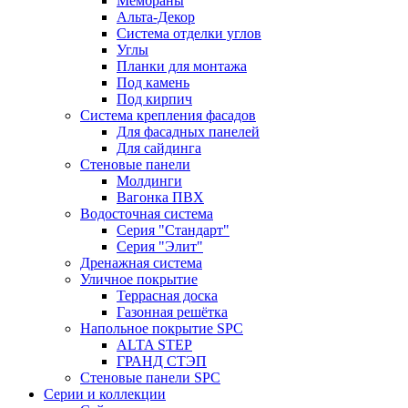
Мембраны
Альта-Декор
Система отделки углов
Углы
Планки для монтажа
Под камень
Под кирпич
Система крепления фасадов
Для фасадных панелей
Для сайдинга
Стеновые панели
Молдинги
Вагонка ПВХ
Водосточная система
Серия "Стандарт"
Серия "Элит"
Дренажная система
Уличное покрытие
Террасная доска
Газонная решётка
Напольное покрытие SPC
ALTA STEP
ГРАНД СТЭП
Стеновые панели SPC
Серии и коллекции