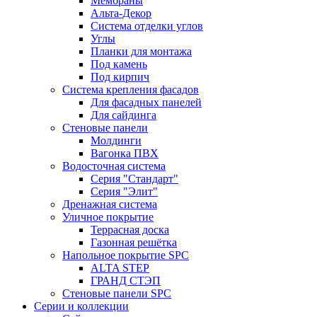
Мембраны
Альта-Декор
Система отделки углов
Углы
Планки для монтажа
Под камень
Под кирпич
Система крепления фасадов
Для фасадных панелей
Для сайдинга
Стеновые панели
Молдинги
Вагонка ПВХ
Водосточная система
Серия "Стандарт"
Серия "Элит"
Дренажная система
Уличное покрытие
Террасная доска
Газонная решётка
Напольное покрытие SPC
ALTA STEP
ГРАНД СТЭП
Стеновые панели SPC
Серии и коллекции