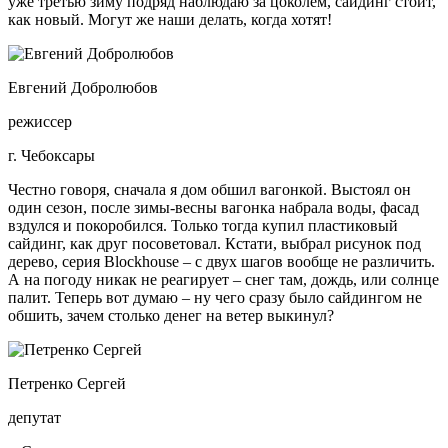
уже третью зиму подряд наблюдаю за цоколем, сайдинг стоит,
как новый. Могут же наши делать, когда хотят!
Евгений Добролюбов
режиссер
г. Чебоксары
Честно говоря, сначала я дом обшил вагонкой. Выстоял он
один сезон, после зимы-весны вагонка набрала воды, фасад
вздулся и покоробился. Только тогда купил пластиковый
сайдинг, как друг посоветовал. Кстати, выбрал рисунок под
дерево, серия Blockhouse – с двух шагов вообще не различить.
А на погоду никак не реагирует – снег там, дождь, или солнце
палит. Теперь вот думаю – ну чего сразу было сайдингом не
обшить, зачем столько денег на ветер выкинул?
Петренко Сергей
депутат