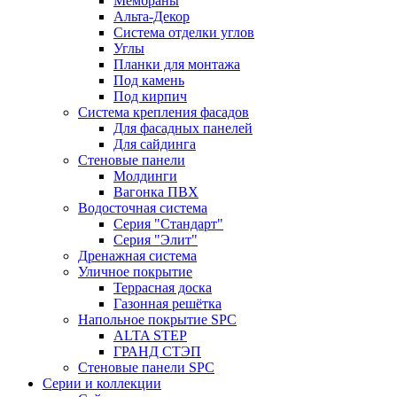
Мембраны
Альта-Декор
Система отделки углов
Углы
Планки для монтажа
Под камень
Под кирпич
Система крепления фасадов
Для фасадных панелей
Для сайдинга
Стеновые панели
Молдинги
Вагонка ПВХ
Водосточная система
Серия "Стандарт"
Серия "Элит"
Дренажная система
Уличное покрытие
Террасная доска
Газонная решётка
Напольное покрытие SPC
ALTA STEP
ГРАНД СТЭП
Стеновые панели SPC
Серии и коллекции