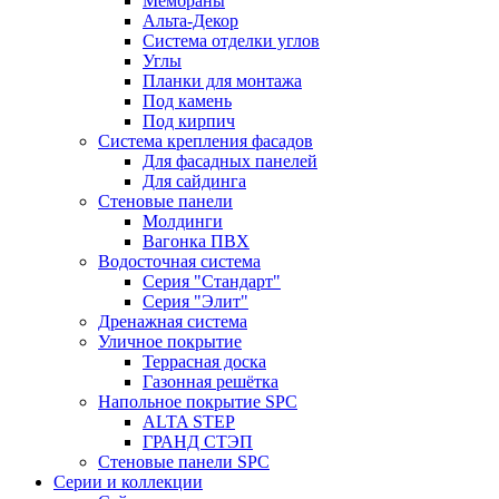
Мембраны
Альта-Декор
Система отделки углов
Углы
Планки для монтажа
Под камень
Под кирпич
Система крепления фасадов
Для фасадных панелей
Для сайдинга
Стеновые панели
Молдинги
Вагонка ПВХ
Водосточная система
Серия "Стандарт"
Серия "Элит"
Дренажная система
Уличное покрытие
Террасная доска
Газонная решётка
Напольное покрытие SPC
ALTA STEP
ГРАНД СТЭП
Стеновые панели SPC
Серии и коллекции