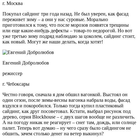
г. Москва
Покупал сайдинг три года назад. Не был уверен, как фасад
переживет зиму – а они у нас суровые. Морально
приготовился к тому, что после морозов появятся трещины
или еще какие-нибудь дефекты – товар-то недорогой. Но вот
уже третью зиму подряд наблюдаю за цоколем, сайдинг стоит,
как новый. Могут же наши делать, когда хотят!
Евгений Добролюбов
режиссер
г. Чебоксары
Честно говоря, сначала я дом обшил вагонкой. Выстоял он
один сезон, после зимы-весны вагонка набрала воды, фасад
вздулся и покоробился. Только тогда купил пластиковый
сайдинг, как друг посоветовал. Кстати, выбрал рисунок под
дерево, серия Blockhouse – с двух шагов вообще не различить.
А на погоду никак не реагирует – снег там, дождь, или солнце
палит. Теперь вот думаю – ну чего сразу было сайдингом не
обшить, зачем столько денег на ветер выкинул?