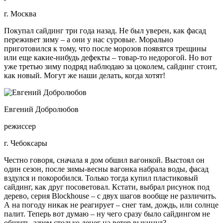
г. Москва
Покупал сайдинг три года назад. Не был уверен, как фасад
переживет зиму – а они у нас суровые. Морально
приготовился к тому, что после морозов появятся трещины
или еще какие-нибудь дефекты – товар-то недорогой. Но вот
уже третью зиму подряд наблюдаю за цоколем, сайдинг стоит,
как новый. Могут же наши делать, когда хотят!
Евгений Добролюбов
режиссер
г. Чебоксары
Честно говоря, сначала я дом обшил вагонкой. Выстоял он
один сезон, после зимы-весны вагонка набрала воды, фасад
вздулся и покоробился. Только тогда купил пластиковый
сайдинг, как друг посоветовал. Кстати, выбрал рисунок под
дерево, серия Blockhouse – с двух шагов вообще не различить.
А на погоду никак не реагирует – снег там, дождь, или солнце
палит. Теперь вот думаю – ну чего сразу было сайдингом не
обшить, зачем столько денег на ветер выкинул?