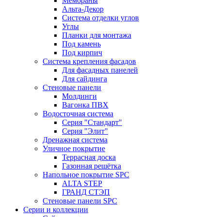
Мембраны
Альта-Декор
Система отделки углов
Углы
Планки для монтажа
Под камень
Под кирпич
Система крепления фасадов
Для фасадных панелей
Для сайдинга
Стеновые панели
Молдинги
Вагонка ПВХ
Водосточная система
Серия "Стандарт"
Серия "Элит"
Дренажная система
Уличное покрытие
Террасная доска
Газонная решётка
Напольное покрытие SPC
ALTA STEP
ГРАНД СТЭП
Стеновые панели SPC
Серии и коллекции